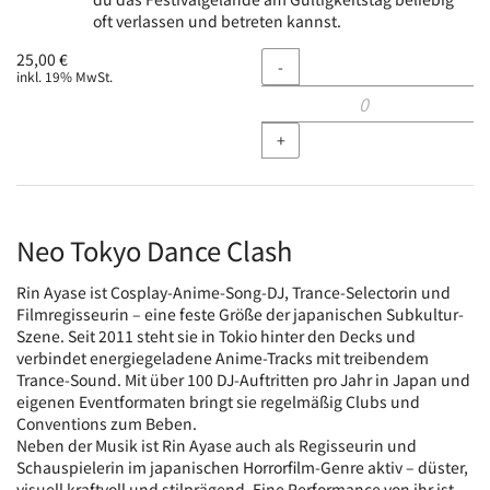
oft verlassen und betreten kannst.
Menge
25,00 €
-
inkl. 19% MwSt.
+
Neo Tokyo Dance Clash
Rin Ayase ist Cosplay-Anime-Song-DJ, Trance-Selectorin und
Filmregisseurin – eine feste Größe der japanischen Subkultur-
Szene. Seit 2011 steht sie in Tokio hinter den Decks und
verbindet energiegeladene Anime-Tracks mit treibendem
Trance-Sound. Mit über 100 DJ-Auftritten pro Jahr in Japan und
eigenen Eventformaten bringt sie regelmäßig Clubs und
Conventions zum Beben.
Neben der Musik ist Rin Ayase auch als Regisseurin und
Schauspielerin im japanischen Horrorfilm-Genre aktiv – düster,
visuell kraftvoll und stilprägend. Eine Performance von ihr ist