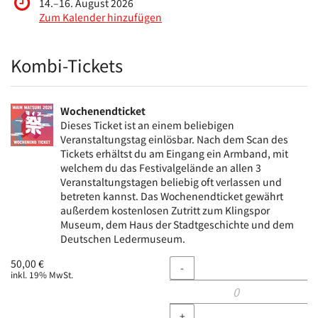
bis
14.
–
16. August 2026
Zum Kalender hinzufügen
Produkte
Kombi-Tickets
Wochenendticket
Dieses Ticket ist an einem beliebigen
Veranstaltungstag einlösbar. Nach dem Scan des
Tickets erhältst du am Eingang ein Armband, mit
welchem du das Festivalgelände an allen 3
Veranstaltungstagen beliebig oft verlassen und
betreten kannst. Das Wochenendticket gewährt
außerdem kostenlosen Zutritt zum Klingspor
Museum, dem Haus der Stadtgeschichte und dem
Deutschen Ledermuseum.
Menge
50,00 €
-
inkl. 19% MwSt.
+