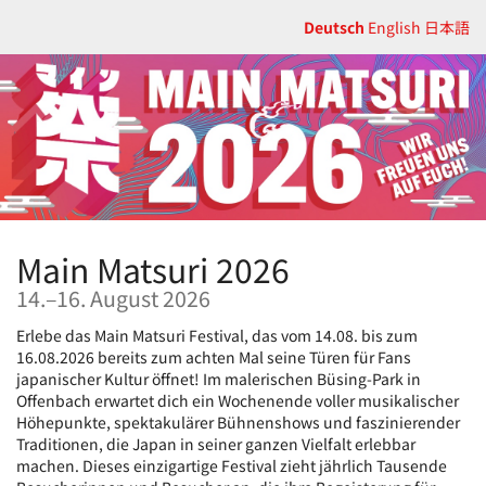
Zum
Deutsch
English
日本語
Haupt-
Inhalt
springen
Main Matsuri 2026
bis
14.
–
16. August 2026
Erlebe das Main Matsuri Festival, das vom 14.08. bis zum
16.08.2026 bereits zum achten Mal seine Türen für Fans
japanischer Kultur öffnet! Im malerischen Büsing-Park in
Offenbach erwartet dich ein Wochenende voller musikalischer
Höhepunkte, spektakulärer Bühnenshows und faszinierender
Traditionen, die Japan in seiner ganzen Vielfalt erlebbar
machen. Dieses einzigartige Festival zieht jährlich Tausende